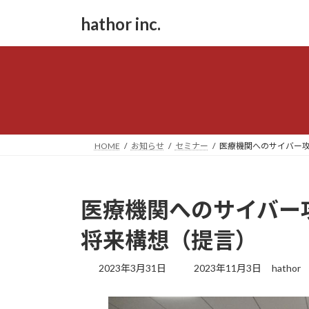
コ
ナ
hathor inc.
ン
ビ
テ
ゲ
ン
ー
ツ
シ
へ
ョ
ス
ン
キ
に
ッ
移
HOME
お知らせ
セミナー
医療機関へのサイバー
プ
動
医療機関へのサイバー
将来構想（提言）
最
2023年3月31日
2023年11月3日
hathor
終
更
新