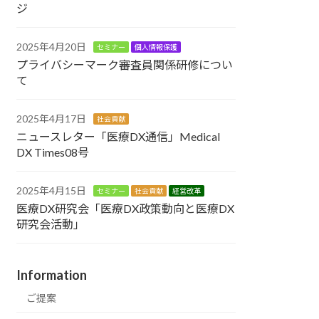
ジ
2025年4月20日
セミナー
個人情報保護
プライバシーマーク審査員関係研修につい
て
2025年4月17日
社会貢献
ニュースレター「医療DX通信」Medical
DX Times08号
2025年4月15日
セミナー
社会貢献
経営改革
医療DX研究会「医療DX政策動向と医療DX
研究会活動」
Information
ご提案