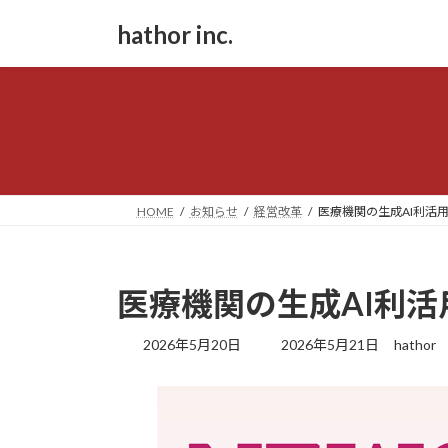
コ
ナ
hathor inc.
ン
ビ
テ
ゲ
ン
ー
ツ
シ
へ
ョ
ス
ン
キ
に
ッ
移
HOME
お知らせ
経営改革
医療機関の生成AI利活
プ
動
医療機関の生成AI利
最
2026年5月20日
2026年5月21日
hathor
終
更
新
日
時