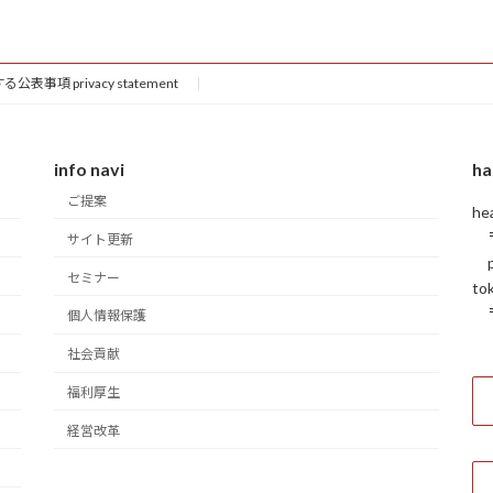
事項 privacy statement
info navi
ha
ご提案
he
〒
サイト更新
ph
セミナー
to
〒
個人情報保護
社会貢献
福利厚生
経営改革